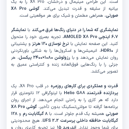
است. این طراحی مینیمال و درخشان، X8 Pro را به یک
بیانیه از سلیقه و قدرت تبدیل می‌کند.
گوشی X8 Pro
صورتی
، همراهی مطمئن و شیک برای هر موقعیتی است.
نمایشگری که شما را در دنیای رنگ‌ها غرق می‌کند
با
نمایشگر
۶.۷ اینچی AMOLED X8 Pro
، تجربه بصری خود را متحول
کنید. این صفحه نمایش با
نرخ نوسازی ۱۲۰ هرتز
و پشتیبانی
از
HDR10
، انیمیشن‌ها و اسکرول‌ها را به شکلی باورنکردنی
روان نمایش می‌دهد و با
رزولوشن ۱۰۸۰×۲۴۰۰ پیکسل
، هر
جزئی را با رنگ‌هایی فوق‌العاده زنده و کنتراستی عمیق به
تصویر می‌کشد.
قدرت و عملکردی برای کارهای روزمره
در قلب X8 Pro، یک
پردازنده قدرتمند Helio G88
با لیتوگرافی ۱۲ نانومتری قرار
دارد که هر کاری را به راحتی انجام می‌دهد. از اجرای روان
برنامه‌ها گرفته تا مولتی‌تسکینگ بدون تأخیر،
گوشی X8 Pro
صورتی
همیشه یک قدم جلوتر است. با
۸ گیگابایت رم
و
۱۲۸
گیگابایت حافظه داخلی پرسرعت UFS 2.2
، هیچ محدودیتی
برای شما وجود ندارد.
اندروید ۱۵
نیز تجربه کاربری روان و