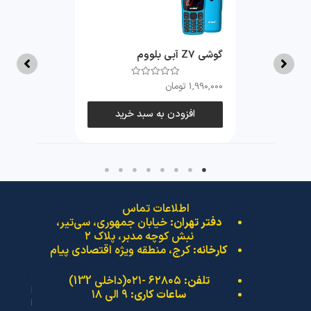
گوشی Z7 آبی بلووم
1,990,000
تومان
Rated
0
out
of
افزودن به سبد خرید
5
اطلاعات تماس
دفتر تهران:
خیابان جمهوری، سی‌تیر،
نبش کوچه مدبر، پلاک ۲
کارخانه:
کرج، منطقه ویژه اقتصادی پیام
تلفن:
۶۲۸۰۵ -۰۲۱(داخلی 132)
ساعات کاری:
۹ الی ۱۸