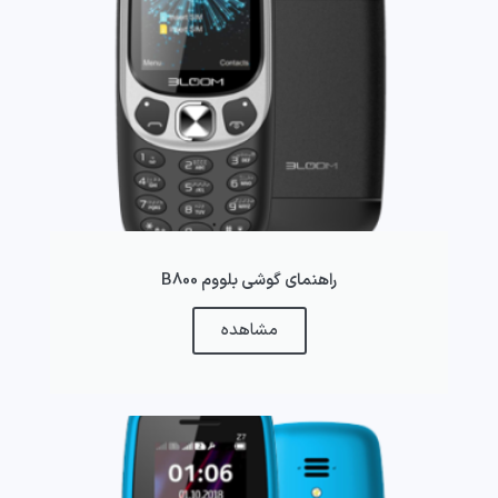
راهنمای گوشی بلووم B800
مشاهده