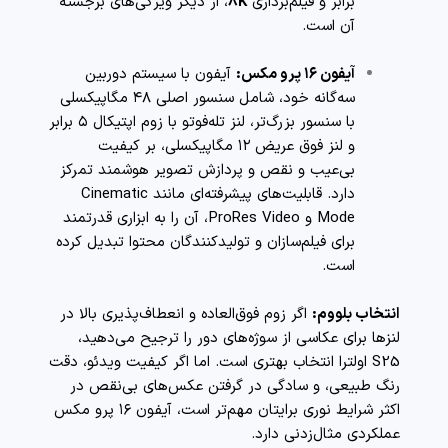
برابر و فیلم‌برداری
8K
، از دیگر ویژگی‌های برجسته
آن است.
آیفون ۱۶ پرو مکس:
آیفون با سیستم دوربین
سه‌گانه خود، شامل سنسور اصلی ۴۸ مگاپیکسلی
با سنسور بزرگ‌تر، لنز تله‌فوتو با زوم اپتیکال ۵ برابر
و لنز فوق عریض ۱۲ مگاپیکسلی، بر کیفیت
بی‌عیب و نقص و پردازش تصویر هوشمند تمرکز
دارد. قابلیت‌های پیشرفته‌ای مانند Cinematic
Mode و ProRes Video، آن را به ابزاری قدرتمند
برای فیلم‌سازان و تولیدکنندگان محتوا تبدیل کرده
است.
انتخاب بلووم:
اگر زوم فوق‌العاده و انعطاف‌پذیری بالا در
لنزها برای عکاسی از سوژه‌های دور را ترجیح می‌دهید،
S25 اولترا انتخاب بهتری است. اما اگر کیفیت ویدئو، دقت
رنگ طبیعی، و سادگی در گرفتن عکس‌های بی‌نقص در
اکثر شرایط نوری برایتان مهم‌تر است، آیفون ۱۶ پرو مکس
عملکردی مثال‌زدنی دارد.