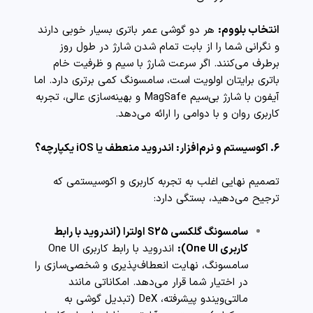
انتخاب بلووم:
هر دو گوشی عمر باتری بسیار خوبی دارند
و نگرانی شما را از بابت تمام شدن شارژ در طول روز
برطرف می‌کنند. اگر سرعت شارژ با سیم و ظرفیت خام
باتری برایتان اولویت است، سامسونگ کمی برتری دارد. اما
آیفون با شارژ بی‌سیم MagSafe و بهینه‌سازی عالی، تجربه
کاربری روان و با دوامی را ارائه می‌دهد.
۶. اکوسیستم و نرم‌افزار: اندروید منعطف یا iOS یکپارچه؟
تصمیم نهایی اغلب به تجربه کاربری و اکوسیستمی که
ترجیح می‌دهید، بستگی دارد:
سامسونگ گلکسی S25 اولترا (اندروید با رابط
کاربری One UI):
اندروید با رابط کاربری One UI
سامسونگ، نهایت انعطاف‌پذیری و شخصی‌سازی را
در اختیار شما قرار می‌دهد. امکاناتی مانند
مالتی‌ویندو پیشرفته، DeX (تبدیل گوشی به