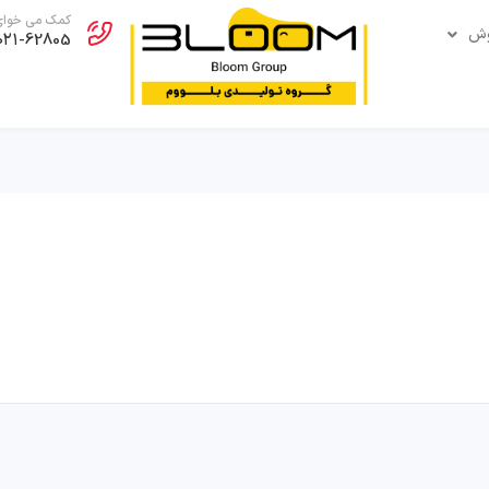
کمک می خوای
وش
۰۲۱-62805