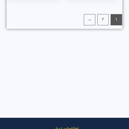
←
2
1