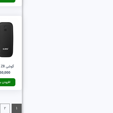
گوشی Z8 مشکی بلووم
50,000
افزودن ب
2
1