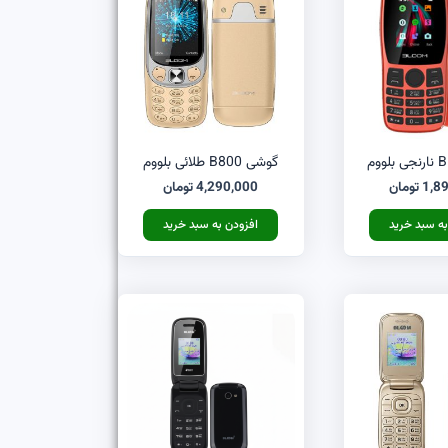
گوشی B800 طلائی بلووم
1,8
تومان
4,290,000
تومان
به سبد خرید
افزودن به سبد خرید