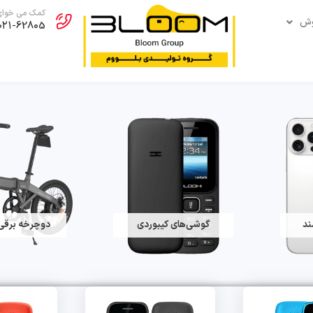
کمک می خوای
وش
۰۲۱-62805
ند
گوشی‌های کیبوردی
دوچرخه برقی